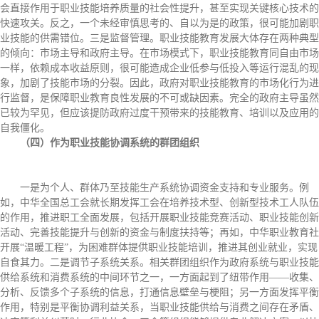
会直接作用于职业技能培养质量的社会性提升，甚至实现关键核心技术的
快速攻关。反之，一个未经审慎思考的、自以为是的政策，很可能加剧职
业技能的供需错位。三是监督管理。职业技能教育发展大体存在两种典型
的倾向：市场主导和政府主导。在市场模式下，职业技能教育同自由市场
一样，依赖成本收益原则，很可能造成企业低参与低投入等运行混乱的现
象，加剧了技能市场的分裂。因此，政府对职业技能教育的市场化行为进
行监督，是保障职业教育良性发展的不可或缺因素。完全的政府主导虽然
已较为罕见，但应该提防政府过度干预带来的技能教育、培训以及应用的
自我僵化。
（四）作为职业技能协调系统的群团组织
一是为个人、群体乃至技能生产系统协调资金支持和专业服务。例
如，中华全国总工会就长期发挥工会在培养技术型、创新型技术工人队伍
的作用，推进职工全面发展，包括开展职业技能竞赛活动、职业技能创新
活动、完善技能提升与创新的资金与制度扶持等；再如，中华职业教育社
开展“温暖工程”，为困难群体提供职业技能培训，推进其创业就业，实现
自食其力。二是调节子系统关系。相关群团组织作为政府系统与职业技能
供给系统和消费系统的中间环节之一，一方面起到了纽带作用——收集、
分析、反馈多个子系统的信息，打通信息壁垒与梗阻；另一方面发挥平衡
作用，特别是平衡协调利益关系，当职业技能供给与消费之间存在矛盾、