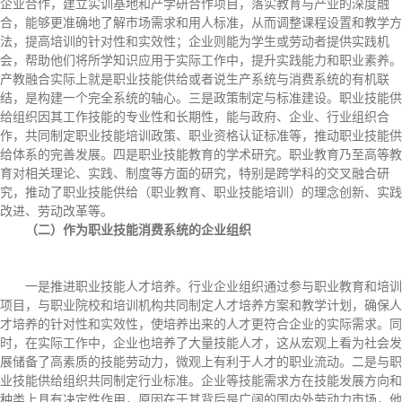
企业合作，建立实训基地和产学研合作项目，落实教育与产业的深度融
合，能够更准确地了解市场需求和用人标准，从而调整课程设置和教学方
法，提高培训的针对性和实效性；企业则能为学生或劳动者提供实践机
会，帮助他们将所学知识应用于实际工作中，提升实践能力和职业素养。
产教融合实际上就是职业技能供给或者说生产系统与消费系统的有机联
结，是构建一个完全系统的轴心。三是政策制定与标准建设。职业技能供
给组织因其工作技能的专业性和长期性，能与政府、企业、行业组织合
作，共同制定职业技能培训政策、职业资格认证标准等，推动职业技能供
给体系的完善发展。四是职业技能教育的学术研究。职业教育乃至高等教
育对相关理论、实践、制度等方面的研究，特别是跨学科的交叉融合研
究，推动了职业技能供给（职业教育、职业技能培训）的理念创新、实践
改进、劳动改革等。
（二）作为职业技能消费系统的企业组织
一是推进职业技能人才培养。行业企业组织通过参与职业教育和培训
项目，与职业院校和培训机构共同制定人才培养方案和教学计划，确保人
才培养的针对性和实效性，使培养出来的人才更符合企业的实际需求。同
时，在实际工作中，企业也培养了大量技能人才，这从宏观上看为社会发
展储备了高素质的技能劳动力，微观上有利于人才的职业流动。二是与职
业技能供给组织共同制定行业标准。企业等技能需求方在技能发展方向和
种类上具有决定性作用，原因在于其背后是广阔的国内外劳动力市场，他