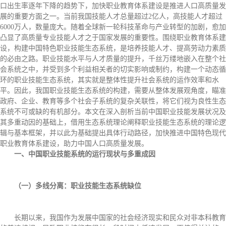
口出生率逐年下降的趋势下，加快职业教育体系建设是推进人口高质量发
展的重要方面之一。当前我国技能人才总量超过2亿人，高技能人才超过
6000万人，数量庞大。随着全球新一轮科技革命与产业转型的加剧，愈加
凸显了高质量专业技能人才之于国家发展的重要性。围绕职业教育体系建
设，构建中国特色职业技能生态系统，是培养技能人才、提高劳动力素质
的必由之路。职业技能水平与人才质量的提升，千丝万缕地嵌入在整个社
会系统之中，并受到多个利益相关者的切实影响或制约，构建一个动态循
环的职业技能生态系统，其实就是整体性提升社会系统的运作效率和水
平。因此，我国职业技能生态系统的构建，需要从整体发展观角度，瞄准
政府、企业、教育等多个社会子系统的复杂关联性，将它们视为良性生态
系统不可或缺的有机部分。本文在深入剖析当前中国职业技能发展状况及
其多重动因的基础上，借用生态系统理论阐释职业技能生态系统的理论逻
辑与基本框架，并以此为基础提出具体行动路径，加快推进中国特色现代
职业教育体系建设，助力中国人口高质量发展。
一、中国职业技能系统的运行现状与多重成因
（一）多线分离：职业技能生态系统缺位
长期以来，我国作为发展中国家的社会经济现实和民众对非本科教育