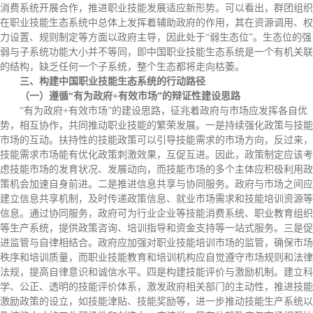
消费系统开展合作，推进职业技能发展适应新形势。可以看出，群团组织
在职业技能生态系统中总体上发挥着辅助政府的作用，其在资源调用、权
力设置、规则制定等方面以政府主导，因此处于“弱生态位”。生态位的强
弱与子系统功能大小并不等同，即中国职业技能生态系统是一个有机关联
的结构，缺乏任何一个子系统，整个生态都将走向枯萎。
三、构建中国职业技能生态系统的行动路径
（一）遵循“有为政府+有效市场”的辩证性建设思路
“有为政府+有效市场”的建设思路，征兆着政府与市场应发挥各自优
势，相互协作，共同推动职业技能的繁荣发展。一是持续强化政策与技能
市场的互动。扶持性的技能政策可以引导技能需求的市场方向，反过来，
技能需求市场能有优化政策刺激效果，互促互进。因此，政策制定应该考
虑技能市场的发育状况、发展动向，而技能市场的多个主体应积极利用政
策机会加速自身前进。二是推进信息共享与协同服务。政府与市场之间应
建立信息共享机制，及时传递政策信息、就业市场需求和技能培训资源等
信息。通过协同服务，政府可为行业企业等技能消费系统、职业教育组织
等生产系统，提供政策咨询、培训指导和资金支持等一站式服务。三是促
进监管与自律相结合。政府应加强对职业技能培训市场的监管，确保市场
秩序和培训质量，而职业技能教育和培训机构应自觉遵守市场规则和法律
法规，提高自律意识和诚信水平。四是构建技能评价与激励机制。建立科
学、公正、透明的技能评价体系，激发政府相关部门的主动性，推进技能
激励政策的设立，如技能津贴、技能奖励等，进一步推动技能生产系统以