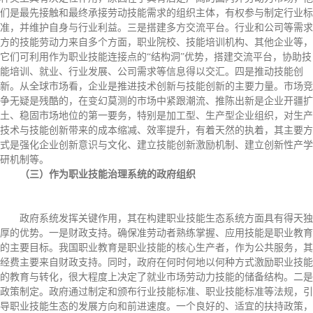
们是最先接触和最终承接劳动技能需求的组织主体，有权参与制定行业标
准，并维护自身与行业利益。三是搭建多方交流平台。行业和公司等需求
方的技能劳动力来自多个方面，职业院校、技能培训机构、其他企业等，
它们可利用作为职业技能连接点的“结构洞”优势，搭建交流平台，协助技
能培训、就业、行业发展、公司需求等信息得以交汇。四是推动技能创
新。从全球市场看，企业是推进技术创新与技能创新的主要力量。市场竞
争无疑是残酷的，在变幻莫测的市场中紧跟潮流、推陈出新是企业开疆扩
土、稳固市场地位的第一要务，特别是加工型、生产型企业组织，对生产
技术与技能创新带来的成本缩减、效率提升，有着天然的执着，其主要方
式是强化企业创新意识与文化、建立技能创新激励机制、建立创新性产学
研机制等。
（三）作为职业技能治理系统的政府组织
政府系统发挥关键作用，其在构建职业技能生态系统方面具有得天独
厚的优势。一是财政支持。确保准劳动者熟练掌握、应用技能是职业教育
的主要目标。我国职业教育是职业技能的核心生产者，作为公共服务，其
经费主要来自财政支持。同时，政府在何时何地以何种方式激励职业技能
的教育与转化，很大程度上决定了就业市场劳动力技能的储备结构。二是
政策制定。政府通过制定和颁布行业技能标准、职业技能标准等法规，引
导职业技能生态的发展方向和前进速度。一个良好的、适宜的扶持政策，