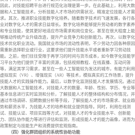
因此，对技能招聘平台进行规范化治理是第一步。在此基础上，利用大数
据和人工智能技术，分析技能人才市场的供需状况，精准定位技能人才需
求。其次，推进职业技能数字化培养。随着数字技术的飞速发展，各行各
业对数字化人才的需求日益增长。数字化培养能够提升劳动者的数字素养
和专业技能，使其更好地适应市场需求和岗位变化，甚至在很大程度上能
够推动传统产业升级改造，提升产业竞争力和创新能力。再次，以数字化
技术优化职业流动。我国就业市场的流动性表明，不少劳动力因各种原因
需重新选择职业或行业，这要求他们提升技能水平或者重新学习劳动技
能。之前，他们往往受限于再学习的时间与货币成本，如今数字化技能学
习平台为他们提供了丰富的资源，包括视频教程、在线直播、互动问答
等，满足其学习需求，甚至在一些人工智能较为发达的城市，有能力利用
虚拟现实（VR）、增强现实（AR）等技术，模拟真实的工作场景，提升
技能人才的实践操作能力。最后，以数字化监测技能人才发展情况。通过
大数据和人工智能技术，对技能人才的数量、年龄、性别、学历、专业等
基本信息进行实时监测和分析，了解技能人才的整体结构和分布情况，并
通过市场调研、招聘数据分析等手段，了解技能人才的市场需求、就业趋
势和薪资水平，为技能人才的培养和就业提供指导。同时，利用在线测
试、技能认证、项目实践等方式，对技能人才的专业技能水平、创新能
力、团队协作能力等进行评估和监测，形成技能人才的能力画像，进而为
政策制定与技能生产和消费提供宏观指南。
（四）强化群团组织的系统性协助功能