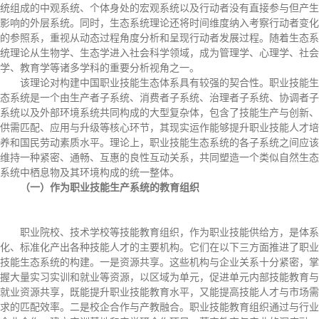
统组成的中观系统、个体身处的宏观系统以及行动者没有直接参与但产生
影响的外层系统。同时，生态系统理论还将时间维度纳入考察行动者变化
的参照系，重视从动态过程角度分析和呈现行动者发展过程。随着生态系
统理论从生物学、生态学进入社会科学领域，成为管理学、心理学、社会
学、教育学等诸多学科的重要分析视角之一。
该理论对构建中国职业技能生态体系具有较强的契合性。职业技能生
态系统是一个由生产者子系统、消费者子系统、治理者子系统、协调者子
系统以及外部环境系统共同构成的大型复杂体，包含了技能生产与创新、
供需匹配、应用与升级等核心环节，其现实运作能够提升职业技能人才培
养和国民劳动素质水平。理论上，职业技能生态系统的各子系统之间应该
维持一种紧密、通畅、互惠的良性互动关系，共同塑造一个类似自然生态
系统中栖息物及其环境构成的统一整体。
（一）作为职业技能生产系统的教育组织
职业院校、技术学校等技能教育组织，作为职业技能供给方，是体系
化、标准化产出各种技能人才的主要机构。它们在以下三方面推进了职业
技能生态系统的构建。一是资源共享。这些机构与企业关系十分紧密，掌
握大量实习实训和就业等资源，以区域为单元，促进单元内部技能教育与
就业资源共享，既能提升职业技能教育水平，又能提高技能人才与市场需
求的匹配效率。二是校企合作与产教融合。职业技能教育组织通过与行业