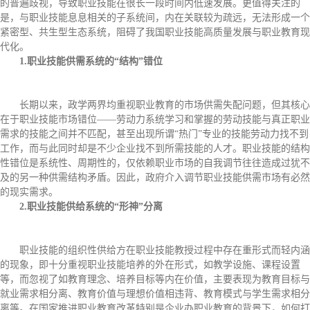
的普遍歧视，导致职业技能在很长一段时间内低速发展。更值得关注的
是，与职业技能息息相关的子系统间，内在关联较为疏远，无法形成一个
紧密型、共生型生态系统，阻碍了我国职业技能高质量发展与职业教育现
代化。
1.职业技能供需系统的“结构”错位
长期以来，政学两界均重视职业教育的市场供需失配问题，但其核心
在于职业技能市场错位——劳动力系统学习和掌握的劳动技能与真正职业
需求的技能之间并不匹配，甚至出现所谓“热门”专业的技能劳动力找不到
工作，而与此同时却是不少企业找不到所需技能的人才。职业技能的结构
性错位是系统性、周期性的，仅依赖职业市场的自我调节往往造成过犹不
及的另一种供需结构矛盾。因此，政府介入调节职业技能供需市场有必然
的现实需求。
2.职业技能供给系统的“形神”分离
职业技能的组织性供给方在职业技能教授过程中存在重形式而轻内涵
的现象，即十分重视职业技能培养的外在形式，如教学设施、课程设置
等，而忽视了如教育理念、培养目标等内在价值，主要表现为教育目标与
就业需求相分离、教育价值与理想价值相违背、教育模式与学生需求相分
离等。在国家推进职业教育改革特别是企业办职业教育的背景下，如何打