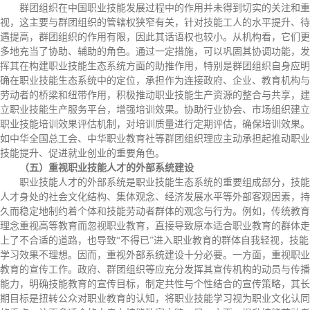
群团组织在中国职业技能发展过程中的作用并未得到切实的关注和重
视，这主要与群团组织的管辖权狭窄有关，针对技能工人的水平提升、待
遇提高，群团组织的作用有限，因此其话语权也较小。从机构看，它们更
多地充当了协助、辅助的角色。通过一定措施，可以巩固其协调功能，发
挥其在构建职业技能生态系统方面的助推作用，特别是群团组织自身应明
确在职业技能生态系统中的定位，承担作为连接政府、企业、教育机构与
劳动者的桥梁和纽带作用，积极推动职业技能生产资源的整合与共享，建
立职业技能生产服务平台，增强培训效果。协助行业协会、市场组织建立
职业技能培训效果评估机制，对培训质量进行定期评估，确保培训效果。
如中华全国总工会、中华职业教育社等群团组织理应主动承担起推动职业
技能提升、促进就业创业的重要角色。
（五）重视职业技能人才的外部系统建设
职业技能人才的外部系统是职业技能生态系统的重要组成部分，技能
人才身处的社会文化结构、集体观念、经济发展水平等外部客观因素，持
久而稳定地制约着个体和技能劳动者群体的观念与行为。例如，传统教育
理念重视高等教育而忽视职业教育，直接导致原本适合职业教育的群体走
上了不合适的道路，也导致“不得已”进入职业教育的群体自我轻视，技能
学习效果不理想。因而，重视外部系统建设十分必要。一方面，重视职业
教育的宣传工作。政府、群团组织等应充分发挥其宣传机构的动员与传播
能力，明确技能教育的宣传目标，制定共性与个性结合的宣传策略，其长
期目标是扭转公众对职业教育的认知，将职业技能学习视为职业文化认同