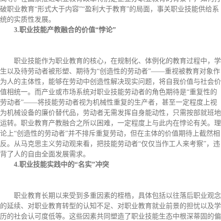
破职业教育“形式大于内容”“盈利大于教育”的局面，事关职业技能供给系
统的实质性发展。
3.职业技能产教融合的价值“悖论”
职业技能作为职业教育的核心，在规制化、体例化的教育过程中，学
生以及待劳动者被形塑、期待为“创造性的劳动者”——重视被教育对象作
为人的主体性，能够在劳动中创造性解决现实问题，将自我价值与社会价
值相统一。而产业或市场系统对职业技能劳动者的角色期待是“重复性的
劳动者”——将技能劳动者视为机械性重复的生产者，甚至一定程度上视
为机械设备的廉价替代品，劳动者无需发挥自身能动性，只需按部就班地
运转。职业教育产教融合之所以困难，一定程度上与此内在悖论有关。理
论上“创造性的劳动者”并不排斥重复劳动，但在主体的价值期待上截然相
反。从马克思主义劳动观来看，把技能劳动者“仅仅当作工人来考察”，违
背了人的自由全面发展需求。
4.职业技能实践中的“名实”冲突
职业教育长期以来受到多重因素的桎梏，具体包括以往落后职业观念
的延续、对职业教育转型的认知不足、对职业教育就业前景的担忧以及学
历的社会认可度低等。这些因素共同塑造了职业技能生态中根深蒂固的偏