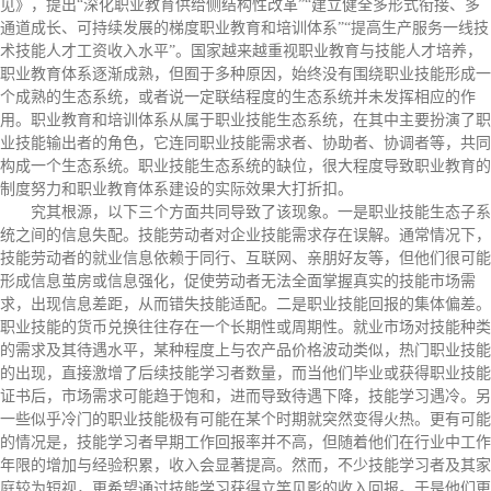
见》，提出“深化职业教育供给侧结构性改革”“建立健全多形式衔接、多
通道成长、可持续发展的梯度职业教育和培训体系”“提高生产服务一线技
术技能人才工资收入水平”。国家越来越重视职业教育与技能人才培养，
职业教育体系逐渐成熟，但囿于多种原因，始终没有围绕职业技能形成一
个成熟的生态系统，或者说一定联结程度的生态系统并未发挥相应的作
用。职业教育和培训体系从属于职业技能生态系统，在其中主要扮演了职
业技能输出者的角色，它连同职业技能需求者、协助者、协调者等，共同
构成一个生态系统。职业技能生态系统的缺位，很大程度导致职业教育的
制度努力和职业教育体系建设的实际效果大打折扣。
究其根源，以下三个方面共同导致了该现象。一是职业技能生态子系
统之间的信息失配。技能劳动者对企业技能需求存在误解。通常情况下，
技能劳动者的就业信息依赖于同行、互联网、亲朋好友等，但他们很可能
形成信息茧房或信息强化，促使劳动者无法全面掌握真实的技能市场需
求，出现信息差距，从而错失技能适配。二是职业技能回报的集体偏差。
职业技能的货币兑换往往存在一个长期性或周期性。就业市场对技能种类
的需求及其待遇水平，某种程度上与农产品价格波动类似，热门职业技能
的出现，直接激增了后续技能学习者数量，而当他们毕业或获得职业技能
证书后，市场需求可能趋于饱和，进而导致待遇下降，技能学习遇冷。另
一些似乎冷门的职业技能极有可能在某个时期就突然变得火热。更有可能
的情况是，技能学习者早期工作回报率并不高，但随着他们在行业中工作
年限的增加与经验积累，收入会显著提高。然而，不少技能学习者及其家
庭较为短视，更希望通过技能学习获得立竿见影的收入回报。于是他们更