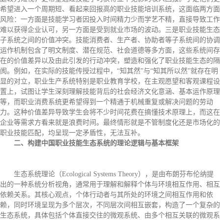
希望进入一个周期短、看起来回报高的职业技能培训系统，这面临两方面
风险：一方面是技能学习者因投入时间精力少而学艺不精，直接导致工作
难以获得企业认可，另一方面是受到就业市场的波动。三是职业技能生态
子系统之间的价值冲突。技能消费者、生产者、协助者等子系统间的协调
运作机制包含了明文制度、潜在规范、社会道德等多方面，这些系统间存
在的价值差异以及由此引发的行动冲突，塑造和强化了职业技能生态的隔
阂。例如，在实际的技能传授过程中，“知其然”与“知其所以然”就存在明
显的对立，职业生产系统特别是职业教育学校，在主观愿望和客观课程设
置上，试图让学生深刻理解技能背后的社会经济文化意涵、基本运作原理
等，而职业消费系统更希望得到一个精通于机械重复或解决问题的劳动
力。这种价值差异导致学生会将不少时间花费在搞懂技术原理上，而这在
企业等需求方看来就是浪费时间。最终情形就是不管制度化还是市场化的
职业技能匹配，均呈现一定矛盾性，无法互补。
二、构建中国职业技能生态系统的理论逻辑与基本框架
生态系统理论（Ecological Systems Theory），是由布朗芬布伦纳提
出的一种系统分析视角，通常用于理解和解释个体与环境相互作用、相互
依赖关系。其核心观点，个体行动者与其所处的环境之间相互作用和依
赖，同时环境呈现为多个层次，不同层次间相互嵌套，构造了一个复杂的
生态系统，具体包括个体直接交往的微观系统、由多个相互关联的微观系