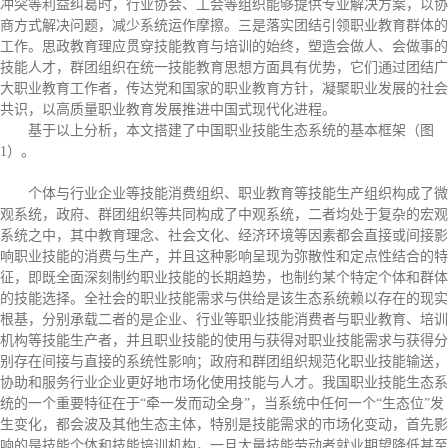
冲突等利益纠葛时，行业协会、工会等组织能够提供专业解决方案，以协
商方式解决问题，减少系统运作摩擦。三是落实团结引领职业教育群体的
工作。思政教育理应贯穿技能教育与培训的始终，塑造会做人、会做事的
技能人才，群团组织在统一技能教育思想方面具有优势，它们通过团结广
大职业教育工作者，传达党和国家的职业教育方针，凝聚职业发展的社会
共识，以高质量职业教育发展推进中国式现代化进程。
基于以上分析，本文搭建了中国职业技能生态系统的基本框架（图
1）。
个体与行业企业等技能消费组织、职业教育等技能生产组织构成了微
观系统，政府、群团组织等共同构成了中观系统，二者均处于复杂的宏观
系统之中，其中教育理念、社会文化、经济环境等因素都会直接或间接影
响职业技能的消费与生产，并且这种影响呈现为弥散性和定点性结合的特
征，即既全面深刻制约职业技能的长期趋势，也制约某个特定个体和群体
的技能选择。全社会的职业技能需求与供给是该生态系统赖以存在的现实
根基，分别承载二者的是企业、行业等职业技能消费者与职业教育、培训
机构等技能生产者，并且职业技能的使用与获得对职业技能需求与获得分
别存在间接与直接的系统性影响；政府和群团组织规范化职业技能输送，
协助和服务行业企业更好地市场化使用技能与人才。我国职业技能生态系
统的一个重要特征在于“牵一发而动全身”，当系统中任何一个“生态位”发
生变化，都会波及其他生态主体，特别是技能需求的市场化变动，首先影
响的是技能个体和技能培训机构，一旦大量技能劳动者就业期望降低甚至