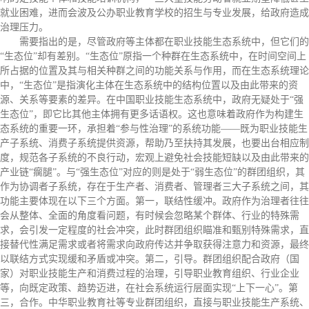
就业困难，进而会波及公办职业教育学校的招生与专业发展，给政府造成
治理压力。
需要指出的是，尽管政府等主体都在职业技能生态系统中，但它们的
“生态位”却有差别。“生态位”原指一个种群在生态系统中，在时间空间上
所占据的位置及其与相关种群之间的功能关系与作用，而在生态系统理论
中，“生态位”是指演化主体在生态系统中的结构位置以及由此带来的资
源、关系等要素的差异。在中国职业技能生态系统中，政府无疑处于“强
生态位”，即它比其他主体拥有更多话语权。这也意味着政府作为构建生
态系统的重要一环，承担着“参与性治理”的系统功能——既为职业技能生
产子系统、消费子系统提供资源，帮助乃至扶持其发展，也要出台相应制
度，规范各子系统的不良行动，宏观上避免社会技能短缺以及由此带来的
产业链“瘸腿”。与“强生态位”对应的则是处于“弱生态位”的群团组织，其
作为协调者子系统，存在于生产者、消费者、管理者三大子系统之间，其
功能主要体现在以下三个方面。第一，联结性缓冲。政府作为治理者往往
会从整体、全面的角度看问题，有时候会忽略某个群体、行业的特殊需
求，会引发一定程度的社会冲突，此时群团组织瞄准和甄别特殊需求，直
接替代性满足需求或者将需求向政府传达并争取获得注意力和资源，最终
以联结方式实现缓和矛盾或冲突。第二，引导。群团组织配合政府（国
家）对职业技能生产和消费过程的治理，引导职业教育组织、行业企业
等，向既定政策、趋势迈进，在社会系统运行层面实现“上下一心”。第
三，合作。中华职业教育社等专业群团组织，直接与职业技能生产系统、