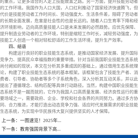
的重点，让更多适合的人走上技能致富之路。另一方面，提升技能劳动者
的工作环境。我国作为人口大国，人口红利推动了国家经济快速腾飞，但
代价是技能劳动者工作时间长、劳动强度大、生活条件差，阻碍了劳动者
的长期全面发展，危害是社会性的也是长远的。随着人口生育率下降和经
济环境影响，迈向高质量技能人口是未来发展的必然趋势。应优先保障、
提升制造业劳动者的工作环境，特别是缩短工作时长，减轻劳动强度，为
技能工人创造一个相对轻松舒适的工作生活环境，提升生产效率。
四、结语
构建运行良好的职业技能生态系统，是推动国家经济发展、提升国际
竞争力、提高民众幸福指数的重要举措。针对当前我国职业技能生态系统
尚付阙如的现状，本文在分析其多重成因的基础上，通过借用生态系统理
论，构建了职业技能生态系统的基本框架。该框架包含了技能生产者、消
费者、引导者、协助者等多个子系统角色，深入分析其互动关系，并以此
提出了遵循理念、结构匹配等具体行动路径。当然，构建中国职业技能生
态系统不是一蹴而就的，它作为我国人口高质量发展、经济良性运行的重
要场域之一，需要政府、企业、学校和社会各界的共同努力。通过多方协
同、合力推进，才能打造出动态竞争力强、适应时代发展需求的职业技能
生态系统，为实现中华民族伟大复兴提供坚实的人才保障。
上一条：
一图速览！2025年...
下一条：
教育强国背景下高...