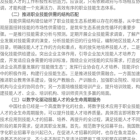
及技能人才的工作积极性和创造力。应该说，只有依赖政府与市场相互协
调，才能构建一个充满活力、高效有序的职业技能生态体系。
（二）推进职业技能供需的结构匹配
技能供需结构错位破坏了职业技能生态系统赖以存在的根基，从中宏
观层面扭转技能的市场性供需错位，是筑牢生态系统良性循环的重要步
骤。一是推行技能需求分析与预测。定期开展企业技能需求调查，了解产
业发展对技能需求的演变，分析技能折旧的行业特征，编制地区技能人才
目录，明确技能人才工作的方向和重点，有的放矢地培养技能人才。二是
强化技能供给建设。突出企业主体作用，引导企业加大技能人才培养力
度，开发适应自身需要的培训标准，围绕企业对技能的实际需求，打造促
进企业高质量发展的“技能微生态”；发挥行业协会在人才培养、技能评价
中的积极作用，构建行业技能生态。三是推进技能供需融合。一方面加速
推进职业教育体系建设，强化产教融合、产训融合，加强职业院校、培训
机构与企业的协同合作；另一方面培植技能培训产业，提升培训效能，构
建技能人才、企业、培训机构、培训师资共生多赢的局面。
（三）以数字化驱动技能人才的全生命周期服务
中国社会已经是一个高度数字化的社会，将数字技术应用于职业技能
人才的全生命周期服务，可以提升技能人才培养质量。具体而言即将数字
技术应用到技能人才的招募、培养、再提升的全过程，满足技能人才不同
阶段的差异需求，促进其职业发展。首先，规范数字化招募平台。我国数
字化职业招募平台兴起已久，在促进人才招募的同时，也存在鱼龙混杂、
良莠不齐的状况，不少名不副实乃至违法招聘用工情况积聚在招聘平台。