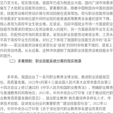
见乃至污名。现实情况是，我国早已成为制造业大国，国内广阔市场需求
催生了大批职业技能劳动岗位。更重要的是，随着中国制造向中国创造转
变，技能劳动者的劳动价值与劳动回报在逐渐增加。而与职业技能劳动者
市场需求扩张和地位提升同时出现的是普通高等教育含金量的逐年下降，
核心表现为高校毕业生就业难。应该说，当前中国就业市场一方面是职业
技能市场需求的增加以及劳动者收入的提升，另一方面是高校毕业生无法
适应、匹配劳动市场的真实需求，呈现出职业技能劳动者就业率、工资水
平高于高校毕业生的现象，对比之下体现了我国职业技能生态中的“名实”
冲突——职业技能劳动者在承受社会“歧视”的同时却有着不错的、逐渐上
升的劳动待遇。从长远看，这种冲突遏制了我国职业技能劳动者技能水平
的提升。
（二）多重限制：职业技能系统分离的现实根源
多年来，我国出台了一系列职业教育法律法规，推进职业技能规范
化、高质量发展。2022年4月第十三届全国人民代表大会常务委员会第三
十四次会议上修订通过的《中华人民共和国职业教育法》，明确职业教育
与普通教育的同等地位；2021年，中共中央办公厅印发《关于推动现代职
业教育高质量发展的意见》，提出职业教育“肩负着培养多样化人才、传
承技术技能、促进就业创业的重要职责”“建设技能型社会”；2022年12
月，中共中央办公厅印发《关于深化现代职业教育体系建设改革的意