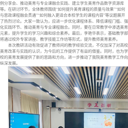
例分享会、推动美育与专业课融合实践、建立学生美育作品数字资源库
等。在研讨环节，全体教师围绕“如何提升美育课程的质量与效果”“如何
与思政课程融会贯通”“如何融入更适合本校学生的课程内容”等议题展开
了热烈讨论。大家一致认为，应进一步优化课程体系、降低课程门槛、强
化实践环节、推动美育与专业课程融合。同时，要在日常教学中渗透美育
元素，提升学生的学习兴趣和综合素养。最后，李艳华表示，基础教学部
将通过校外专家讲座、教学技能工作坊等形式，提升教师美育素养。
本次教研活动有效促进了教师间的教学经验交流，不仅加深了对高校
美育改革与实践的认识，为今后的工作提供了有益的借鉴。同时，也为学
校的美育发展提供了新的思路和方向，进一步推动了我院美育教学工作向
纵深发展。